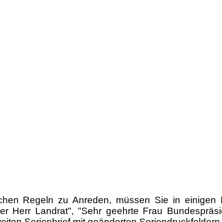
arischen Regeln zu Anreden, müssen Sie in einige
 Herr Landrat", "Sehr geehrte Frau Bundespräside
zweiten Serienbrief mit geänderten Seriendruckfelder